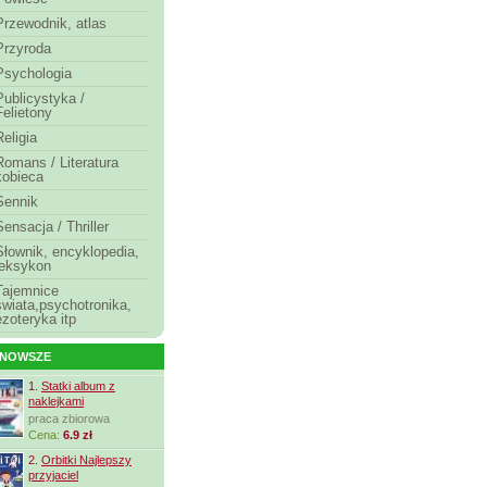
Przewodnik, atlas
Przyroda
Psychologia
Publicystyka /
Felietony
Religia
Romans / Literatura
kobieca
Sennik
Sensacja / Thriller
Słownik, encyklopedia,
leksykon
Tajemnice
świata,psychotronika,
ezoteryka itp
JNOWSZE
1.
Statki album z
naklejkami
praca zbiorowa
Cena:
6.9 zł
2.
Orbitki Najlepszy
przyjaciel