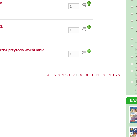
ta
ta
jazna przyroda wokół mnie
<
1
2
3
4
5
6
7
8
9
10
11
12
13
14
15
>
NA