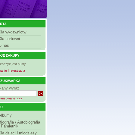
RTA
Dla wydawnictw
Dla hurtowni
O nas
JE ZAKUPY
 koszyk jest pusty
anie | rejestracja
ZUKIWARKA
kany wyraz
ansowane >>>
NU
Albumy
Biografia / Autobiografia
/ Pamiętnik
Dla dzieci i młodzieży