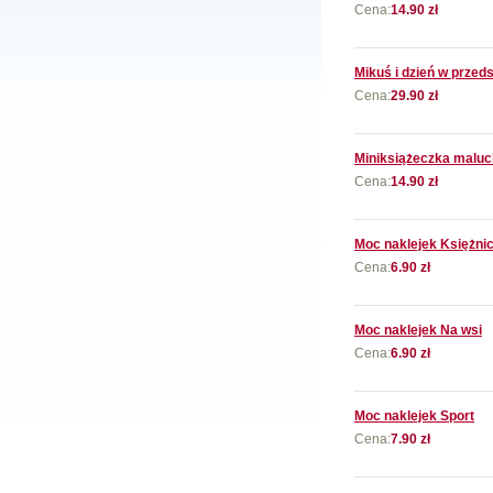
Cena:
14.90 zł
Mikuś i dzień w przed
Cena:
29.90 zł
Miniksiążeczka maluc
Cena:
14.90 zł
Moc naklejek Księżni
Cena:
6.90 zł
Moc naklejek Na wsi
Cena:
6.90 zł
Moc naklejek Sport
Cena:
7.90 zł