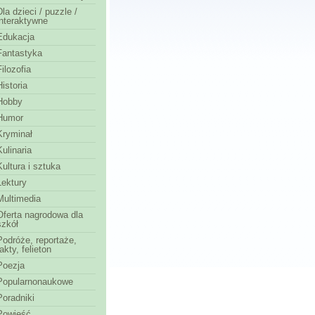
Dla dzieci / puzzle /
interaktywne
Edukacja
Fantastyka
Filozofia
Historia
Hobby
Humor
Kryminał
Kulinaria
Kultura i sztuka
Lektury
Multimedia
Oferta nagrodowa dla
szkół
Podróże, reportaże,
fakty, felieton
Poezja
Popularnonaukowe
Poradniki
Powieść