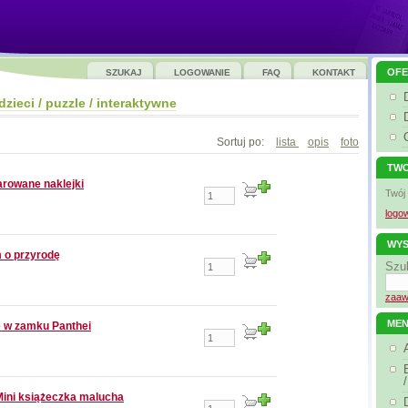
OFE
SZUKAJ
LOGOWANIE
FAQ
KONTAKT
dzieci / puzzle / interaktywne
Sortuj po:
lista
opis
foto
TWO
arowane naklejki
Twój
logow
WYS
 o przyrodę
Szu
zaaw
ME
e w zamku Panthei
 Mini książeczka malucha