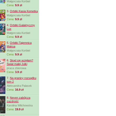
Małgorzata Korbiel
Cena:
9.9 zł
3.
Orbitki Kasia Kometka
Małgorzata Korbiel
Cena:
9.9 zł
4.
Orbitki Galaktyczny
Lux
Małgorzata Korbiel
Cena:
9.9 zł
5.
Orbitki Tajemnica
Maksa
Małgorzata Korbiel
Cena:
9.9 zł
6.
Skąd się wzięłam?
Świat małej Julki
praca zbiorowa
Cena:
3.9 zł
7.
Na granicy rozsądku
tom 2
Aleksandra Palasek
Cena:
16.9 zł
8.
Neven zabójcza
zazdrość
Karolina Wilchowska
Cena:
19.9 zł