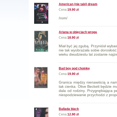
American (nie taki) dream
Cena:
19.90 zł
/rom/
Ariana w objęciach wroga
Cena:
18.90 zł
Miał być jej zgubą. Przyniósł wyb
nie tak wyobrażała sobie dorosłość.
wieku dwudziestu lat zostanie najzw
Bad boy pod choinkę
Cena:
19.90 zł
Granica między nienawiścią a nami
tak cienka. Olive Beckett będzie m
dala od rodziny. Przygnębiająca pe
niespodziewanie przychodzi z propo
Ballada black
Cena:
12.90 zł