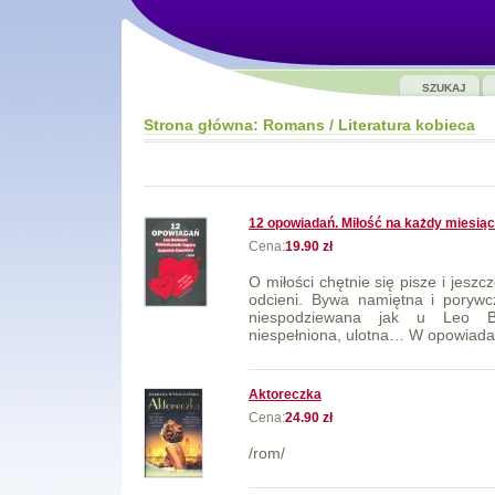
SZUKAJ
Strona główna:
Romans / Literatura kobieca
12 opowiadań. Miłość na każdy miesiąc
Cena:
19.90 zł
O miłości chętnie się pisze i jeszc
odcieni. Bywa namiętna i porywc
niespodziewana jak u Leo Be
niespełniona, ulotna… W opowiadan
Aktoreczka
Cena:
24.90 zł
/rom/