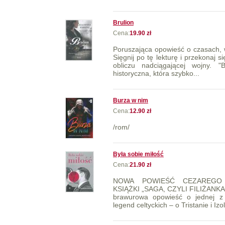
Brulion
Cena:
19.90 zł
Poruszająca opowieść o czasach, w
Sięgnij po tę lekturę i przekonaj s
obliczu nadciągającej wojny. "
historyczna, która szybko...
Burza w nim
Cena:
12.90 zł
/rom/
Była sobie miłość
Cena:
21.90 zł
NOWA POWIEŚĆ CEZAREGO 
KSIĄŻKI „SAGA, CZYLI FILIŻANKA,
brawurowa opowieść o jednej z n
legend celtyckich – o Tristanie i Izol