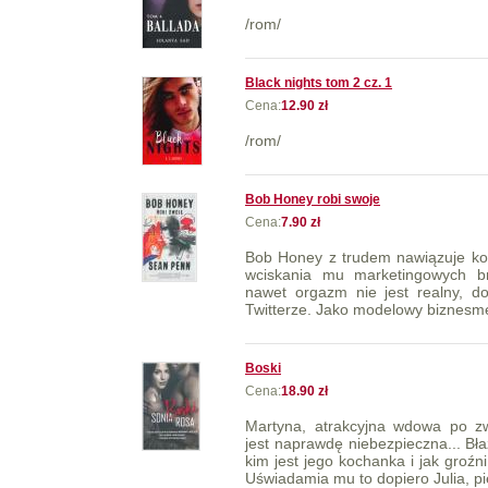
/rom/
Black nights tom 2 cz. 1
Cena:
12.90 zł
/rom/
Bob Honey robi swoje
Cena:
7.90 zł
Bob Honey z trudem nawiązuje kon
wciskania mu marketingowych br
nawet orgazm nie jest realny, d
Twitterze. Jako modelowy biznesmen
Boski
Cena:
18.90 zł
Martyna, atrakcyjna wdowa po z
jest naprawdę niebezpieczna... Bła
kim jest jego kochanka i jak groźni
Uświadamia mu to dopiero Julia, pi