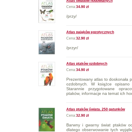
Atlas owadów hodowlanych
Cena:
34.90 zł
/przy/
Atlas pająków egzotycznych
Cena:
32.90 zł
/przyr/
Atlas ptaków ozdobnych
Cena:
34.90 zł
Prezentowany atlas to doskonała p
ozdobnych. W książce opisano 8
Starannie przygotowane opracow
ptaków, informacje na temat ich ho
Atlas ptaków świata. 250 gatunków
Cena:
32.90 zł
Barwny i gwarny świat ptaków od
dlatego obserwowanie tych wyjątk