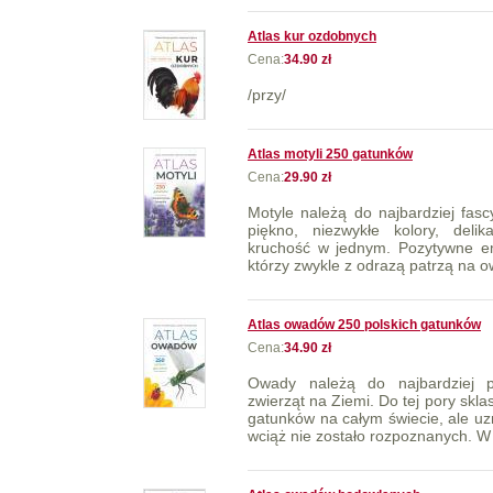
Atlas kur ozdobnych
Cena:
34.90 zł
/przy/
Atlas motyli 250 gatunków
Cena:
29.90 zł
Motyle należą do najbardziej fasc
piękno, niezwykłe kolory, delik
kruchość w jednym. Pozytywne em
którzy zwykle z odrazą patrzą na ow
Atlas owadów 250 polskich gatunków
Cena:
34.90 zł
Owady należą do najbardziej pas
zwierząt na Ziemi. Do tej pory skl
gatunków na całym świecie, ale uzn
wciąż nie zostało rozpoznanych. W a