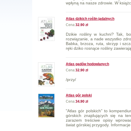
wpłyną na nasze zdrowie. W książc
Atlas dzikich roślin jadalnych
Cena:
32.90 zł
Dzikie rośliny w kuchni? Tak, b
rozwiązanie, a nade wszystko zdro
Babka, brzoza, ruta, skrzyp i szc
ręki dziko rosnące rośliny zawierają
Atlas gadów hodowlanych
Cena:
32.90 zł
/przy/
Atlas gór polski
Cena:
34.90 zł
"Atlas gór polskich" to kompendi
górskich znajdujących się na ter
zarazem treściwe opisy wprowad
świat górskiej przygody. Informacje 