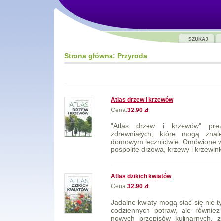
SZUKAJ
Strona główna:
Przyroda
Atlas drzew i krzewów
Cena:
32.90 zł
"Atlas drzew i krzewów" prez
zdrewniałych, które mogą znal
domowym lecznictwie. Omówione w 
pospolite drzewa, krzewy i krzewink
Atlas dzikich kwiatów
Cena:
32.90 zł
Jadalne kwiaty mogą stać się nie t
codziennych potraw, ale również
nowych przepisów kulinarnych, z