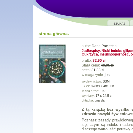
SZUKAJ
strona główna:
autor:
Daria Pociecha
Jadłospisy. Niski indeks glike
Cukrzyca, insulinooporność, o
brutto:
32.90 zł
Stara cena:
49.95 zł
netto:
31.33 zł
w magazynie:
jest:
wydawnictwo:
SBM
ISBN:
9788383481838
liczba stron:
192
wymiary:
17 x 24,5 cm
okładka:
twarda
Z tą książką bez wysiłku 
zdrowia nawyki żywieniowe
Poznasz zasady prawidłoweg
się, czym są indeks i ładune
dlaczego warto jeść potrawy 