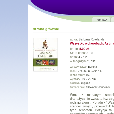
SZUKAJ
strona główna:
autor:
Barbara Rowlands
Wszystko o chorobach. Astma 
brutto:
5.00 zł
Stara cena:
31 zł
netto:
4.76 zł
w magazynie:
jest:
wydawnictwo:
Bellona
ISBN:
978-83-11-10947-6
liczba stron:
160
wymiary:
19 x 26 cm
okładka:
miękka
tłumaczenie:
Sławomir Janeczek
Wraz z rosnącym stopnie
dramatycznie wzrasta też cz
rodzaju alergii. Poradnik "Ws
stanowi zwięzły przewodnik t
tych schorzeń. Pozycja ta 
sposobów pomocnych w walce 