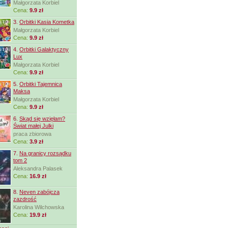
Małgorzata Korbiel
Cena:
9.9 zł
3.
Orbitki Kasia Kometka
Małgorzata Korbiel
Cena:
9.9 zł
4.
Orbitki Galaktyczny
Lux
Małgorzata Korbiel
Cena:
9.9 zł
5.
Orbitki Tajemnica
Maksa
Małgorzata Korbiel
Cena:
9.9 zł
6.
Skąd się wzięłam?
Świat małej Julki
praca zbiorowa
Cena:
3.9 zł
7.
Na granicy rozsądku
tom 2
Aleksandra Palasek
Cena:
16.9 zł
8.
Neven zabójcza
zazdrość
Karolina Wilchowska
Cena:
19.9 zł