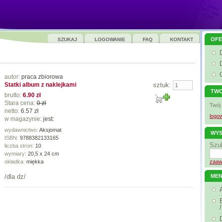
OFE
SZUKAJ
LOGOWANIE
FAQ
KONTAKT
autor:
praca zbiorowa
Statki album z naklejkami
sztuk:
TWO
brutto:
6.90 zł
Stara cena:
0 zł
Twój
netto:
6.57 zł
logow
w magazynie:
jest:
wydawnictwo:
Aksjomat
WYS
ISBN:
9788382133165
Szu
liczba stron:
10
wymiary:
20,5 x 24 cm
okładka:
miękka
zaaw
/dla dz/
ME