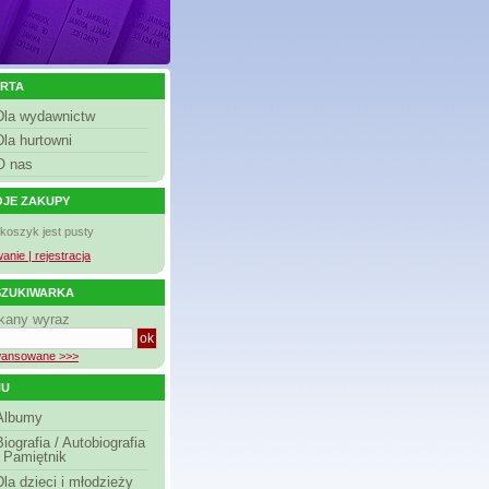
RTA
Dla wydawnictw
Dla hurtowni
O nas
JE ZAKUPY
 koszyk jest pusty
anie | rejestracja
ZUKIWARKA
kany wyraz
ansowane >>>
NU
Albumy
Biografia / Autobiografia
/ Pamiętnik
Dla dzieci i młodzieży