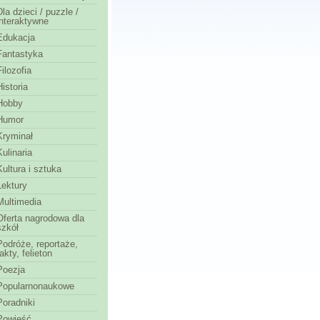
Dla dzieci / puzzle /
interaktywne
Edukacja
Fantastyka
Filozofia
Historia
Hobby
Humor
Kryminał
Kulinaria
Kultura i sztuka
Lektury
Multimedia
Oferta nagrodowa dla
szkół
Podróże, reportaże,
fakty, felieton
Poezja
Popularnonaukowe
Poradniki
Powieść