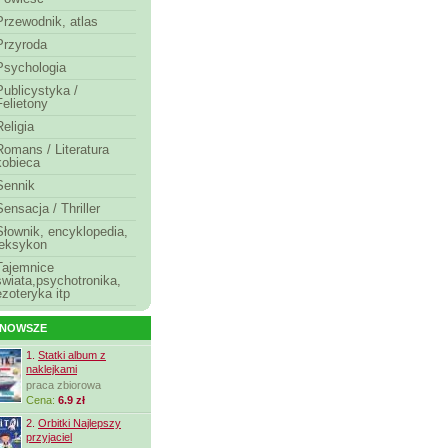
Przewodnik, atlas
Przyroda
Psychologia
Publicystyka /
Felietony
Religia
Romans / Literatura
kobieca
Sennik
Sensacja / Thriller
Słownik, encyklopedia,
leksykon
Tajemnice
świata,psychotronika,
ezoteryka itp
JNOWSZE
1.
Statki album z
naklejkami
praca zbiorowa
Cena:
6.9 zł
2.
Orbitki Najlepszy
przyjaciel