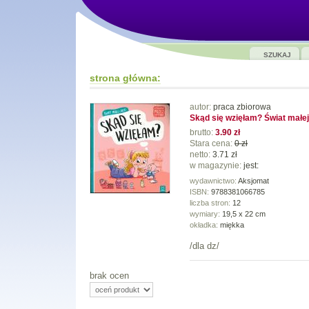
SZUKAJ
strona główna:
autor:
praca zbiorowa
Skąd się wzięłam? Świat małej
brutto:
3.90 zł
Stara cena:
0 zł
netto:
3.71 zł
w magazynie:
jest:
wydawnictwo:
Aksjomat
ISBN:
9788381066785
liczba stron:
12
wymiary:
19,5 x 22 cm
okładka:
miękka
/dla dz/
brak ocen