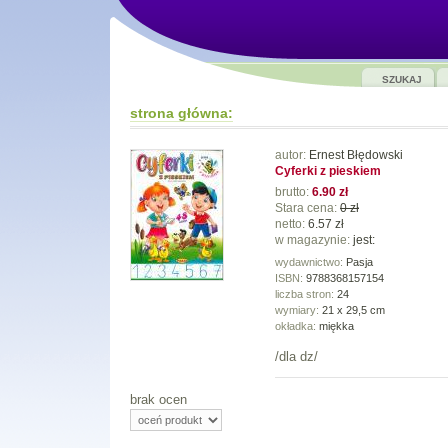
SZUKAJ
strona główna:
autor:
Ernest Błędowski
Cyferki z pieskiem
brutto:
6.90 zł
Stara cena:
0 zł
netto:
6.57 zł
w magazynie:
jest:
wydawnictwo:
Pasja
ISBN:
9788368157154
liczba stron:
24
wymiary:
21 x 29,5 cm
okładka:
miękka
/dla dz/
brak ocen