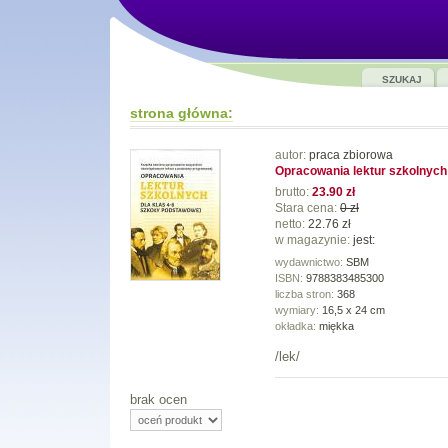
SZUKAJ
strona główna:
autor:
praca zbiorowa
Opracowania lektur szkolnych
brutto:
23.90 zł
Stara cena:
0 zł
netto:
22.76 zł
w magazynie:
jest:
wydawnictwo:
SBM
ISBN:
9788383485300
liczba stron:
368
wymiary:
16,5 x 24 cm
okładka:
miękka
/lek/
brak ocen