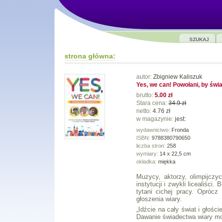
SZUKAJ
strona główna:
autor:
Zbigniew Kaliszuk
Yes, we can! Powołani, by świ
brutto:
5.00 zł
Stara cena:
34.9 zł
netto:
4.76 zł
w magazynie:
jest:
wydawnictwo:
Fronda
ISBN:
9788380790650
liczba stron:
258
wymiary:
14 x 22,5 cm
okładka:
miękka
Muzycy, aktorzy, olimpijczy
instytucji i zwykli licealiści
tytani cichej pracy. Opróc
głoszenia wiary.
„Idźcie na cały świat i głośc
Dawanie świadectwa wiary mo