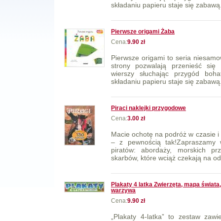
składaniu papieru staje się zabawą. 
Pierwsze origami Żaba
Cena:
9.90 zł
Pierwsze origami to seria niesamow
strony pozwalają przenieść się
wierszy słuchając przygód bohat
składaniu papieru staje się zabawą. 
Piraci naklejki przygodowe
Cena:
3.00 zł
Macie ochotę na podróż w czasie i
– z pewnością tak!Zapraszamy 
piratów: abordaży, morskich pr
skarbów, które wciąż czekają na od
Plakaty 4 latka Zwierzęta, mapa świata
warzywa
Cena:
9.90 zł
„Plakaty 4-latka” to zestaw zawi