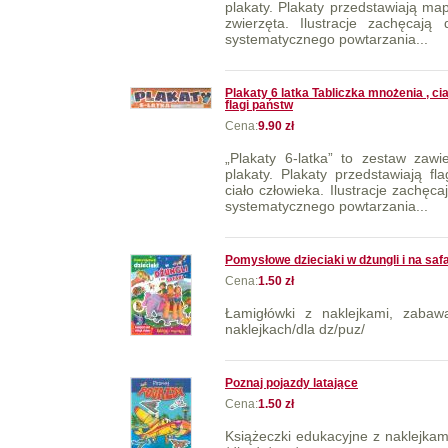
plakaty. Plakaty przedstawiają ma
zwierzęta. Ilustracje zachęcają
systematycznego powtarzania...
Plakaty 6 latka Tabliczka mnożenia , ci
flagi państw
Cena:
9.90 zł
„Plakaty 6-latka” to zestaw zawi
plakaty. Plakaty przedstawiają fl
ciało człowieka. Ilustracje zachęc
systematycznego powtarzania...
Pomysłowe dzieciaki w dżungli i na safa
Cena:
1.50 zł
Łamigłówki z naklejkami, zabaw
naklejkach/dla dz/puz/
Poznaj pojazdy latające
Cena:
1.50 zł
Książeczki edukacyjne z naklejkami